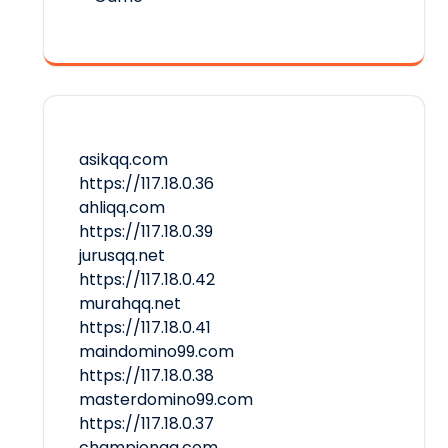
asikqq.com
https://117.18.0.36
ahliqq.com
https://117.18.0.39
jurusqq.net
https://117.18.0.42
murahqq.net
https://117.18.0.41
maindomino99.com
https://117.18.0.38
masterdomino99.com
https://117.18.0.37
championqq.com