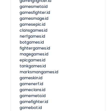
gamingfighter.id
gamesmeta.id
gamesfighter.id
gamesmage.id
gamesepic.id
clansgames.id
nerfgames.id
botgames.id
fightergames.id
magegames.id
epicgames.id
tankgames.id
marksmangames.id
gameskin.id
gamenerf.id
gameclans.id
gamemeta.id
gamefighter.id
gamebot.id