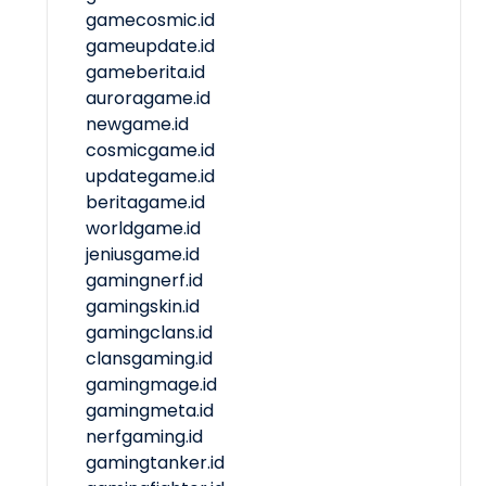
gamecosmic.id
gameupdate.id
gameberita.id
auroragame.id
newgame.id
cosmicgame.id
updategame.id
beritagame.id
worldgame.id
jeniusgame.id
gamingnerf.id
gamingskin.id
gamingclans.id
clansgaming.id
gamingmage.id
gamingmeta.id
nerfgaming.id
gamingtanker.id