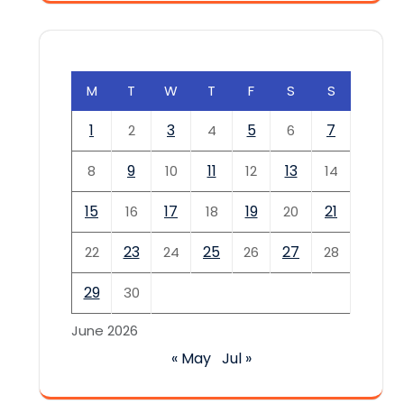
M
T
W
T
F
S
S
1
3
5
7
2
4
6
9
11
13
8
10
12
14
15
17
19
21
16
18
20
23
25
27
22
24
26
28
29
30
June 2026
« May
Jul »