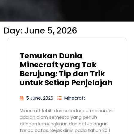
Day:
June 5, 2026
Temukan Dunia
Minecraft yang Tak
Berujung: Tip dan Trik
untuk Setiap Penjelajah
5 June, 2026
Minecraft
Minecraft lebih dari sekedar permainan; ini
adalah alam semesta yang penuh
dengan kemungkinan dan petualangan
tanpa batas. Sejak dirilis pada tahun 2011