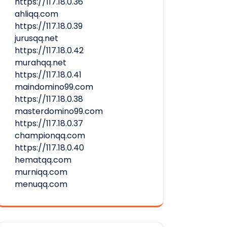
https://117.18.0.36
ahliqq.com
https://117.18.0.39
jurusqq.net
https://117.18.0.42
murahqq.net
https://117.18.0.41
maindomino99.com
https://117.18.0.38
masterdomino99.com
https://117.18.0.37
championqq.com
https://117.18.0.40
hematqq.com
murniqq.com
menuqq.com