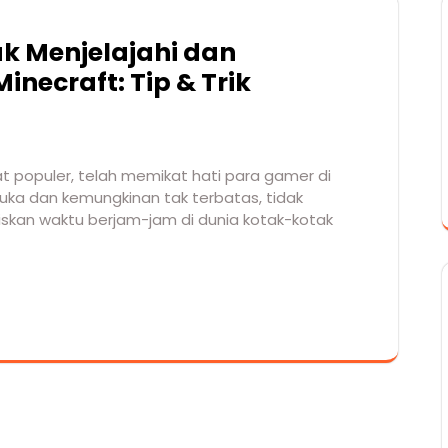
k Menjelajahi dan
ecraft: Tip & Trik
 populer, telah memikat hati para gamer di
uka dan kemungkinan tak terbatas, tidak
kan waktu berjam-jam di dunia kotak-kotak