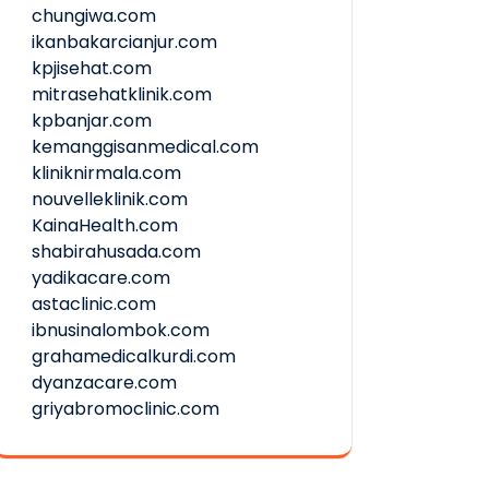
chungiwa.com
ikanbakarcianjur.com
kpjisehat.com
mitrasehatklinik.com
kpbanjar.com
kemanggisanmedical.com
kliniknirmala.com
nouvelleklinik.com
KainaHealth.com
shabirahusada.com
yadikacare.com
astaclinic.com
ibnusinalombok.com
grahamedicalkurdi.com
dyanzacare.com
griyabromoclinic.com