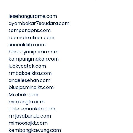
lesehangurame.com
ayambakar7saudara.com
tempongpns.com
roemahkuliner.com
saoenkkito.com
handayaniprima.com
kampungmakan.com
luckycatck.com
rmbakoelkita.com
angelesehan.com
bluejasminejkt.com
Mrobak.com
miekungfu.com
cafetemankita.com
rmjasabundo.com
mimoosajkt.com
kembangkawung.com