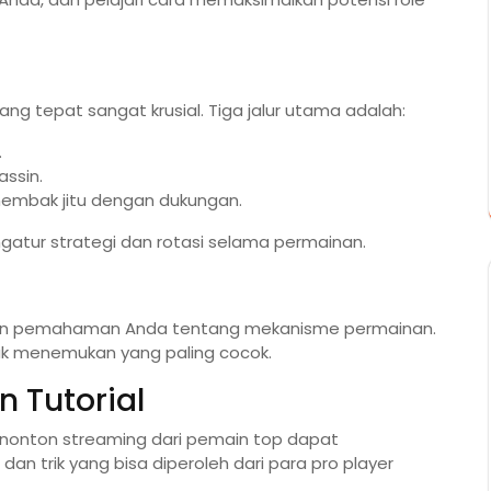
)
ng tepat sangat krusial. Tiga jalur utama adalah:
.
ssin.
nembak jitu dengan dukungan.
ur strategi dan rotasi selama permainan.
kan pemahaman Anda tentang mekanisme permainan.
uk menemukan yang paling cocok.
n Tutorial
enonton streaming dari pemain top dapat
n trik yang bisa diperoleh dari para pro player