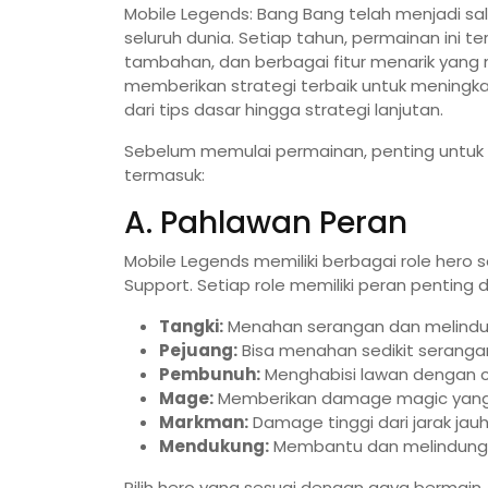
Mobile Legends: Bang Bang telah menjadi sal
seluruh dunia. Setiap tahun, permainan ini
tambahan, dan berbagai fitur menarik yang 
memberikan strategi terbaik untuk meningka
dari tips dasar hingga strategi lanjutan.
Sebelum memulai permainan, penting untuk 
termasuk:
A. Pahlawan Peran
Mobile Legends memiliki berbagai role hero s
Support. Setiap role memiliki peran penting
Tangki:
Menahan serangan dan melindun
Pejuang:
Bisa menahan sedikit serang
Pembunuh:
Menghabisi lawan dengan 
Mage:
Memberikan damage magic yang ti
Markman:
Damage tinggi dari jarak jau
Mendukung:
Membantu dan melindungi re
Pilih hero yang sesuai dengan gaya bermain 