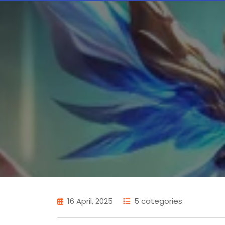
16 April, 2025
5 categories