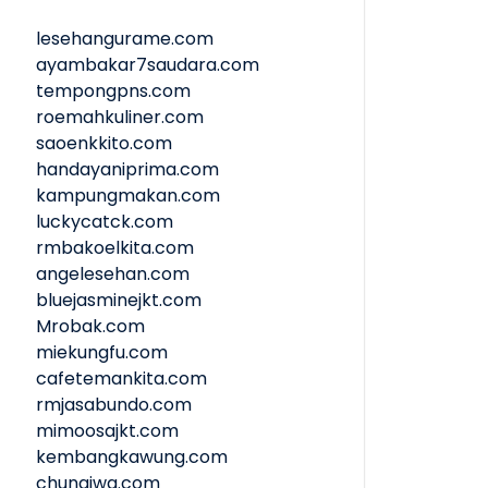
lesehangurame.com
ayambakar7saudara.com
tempongpns.com
roemahkuliner.com
saoenkkito.com
handayaniprima.com
kampungmakan.com
luckycatck.com
rmbakoelkita.com
angelesehan.com
bluejasminejkt.com
Mrobak.com
miekungfu.com
cafetemankita.com
rmjasabundo.com
mimoosajkt.com
kembangkawung.com
chungiwa.com