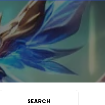
SEARCH