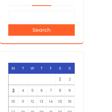
Search
M
T
W
T
F
S
S
1
2
3
4
5
6
7
8
9
10
11
12
13
14
15
16