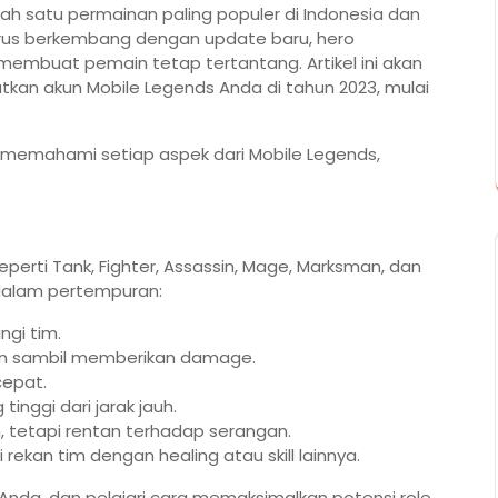
ah satu permainan paling populer di Indonesia dan
 terus berkembang dengan update baru, hero
membuat pemain tetap tertantang. Artikel ini akan
tkan akun Mobile Legends Anda di tahun 2023, mulai
memahami setiap aspek dari Mobile Legends,
eperti Tank, Fighter, Assassin, Mage, Marksman, dan
 dalam pertempuran:
gi tim.
an sambil memberikan damage.
cepat.
nggi dari jarak jauh.
h, tetapi rentan terhadap serangan.
kan tim dengan healing atau skill lainnya.
Anda, dan pelajari cara memaksimalkan potensi role