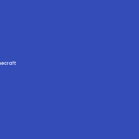
necraft