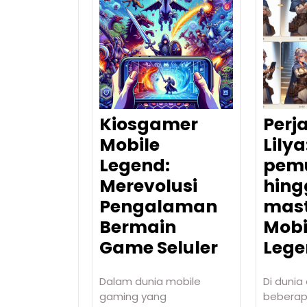
Kiosgamer
Perj
Mobile
Lilya
Legend:
pem
Merevolusi
hing
Pengalaman
mast
Bermain
Mobi
Game Seluler
Lege
Dalam dunia mobile
Di dunia
gaming yang
beberap