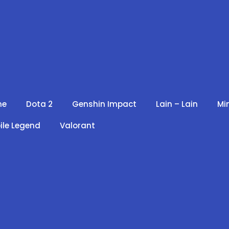
me
Dota 2
Genshin Impact
Lain – Lain
Mi
ile Legend
Valorant