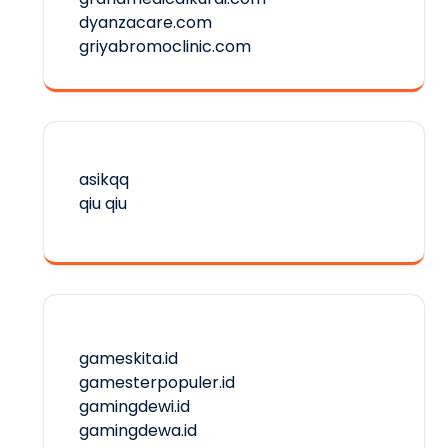
dyanzacare.com
griyabromoclinic.com
asikqq
qiu qiu
gameskita.id
gamesterpopuler.id
gamingdewi.id
gamingdewa.id