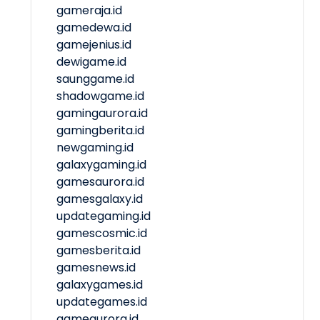
gameraja.id
gamedewa.id
gamejenius.id
dewigame.id
saunggame.id
shadowgame.id
gamingaurora.id
gamingberita.id
newgaming.id
galaxygaming.id
gamesaurora.id
gamesgalaxy.id
updategaming.id
gamescosmic.id
gamesberita.id
gamesnews.id
galaxygames.id
updategames.id
gameaurora.id