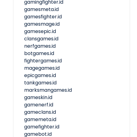
gamingfighter.id
gamesmeta.id
gamesfighter.id
gamesmage.id
gamesepic.id
clansgames.id
nerfgames.id
botgames.id
fightergames.id
magegames.id
epicgames.id
tankgames.id
marksmangames.id
gameskin.id
gamenerf.id
gameclans.id
gamemeta.id
gamefighter.id
gamebot.id