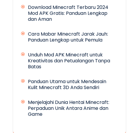
Download Minecraft Terbaru 2024
Mod APK Gratis: Panduan Lengkap
dan Aman
Cara Mabar Minecraft Jarak Jauh:
Panduan Lengkap untuk Pemula
Unduh Mod APK Minecraft untuk
Kreativitas dan Petualangan Tanpa
Batas
Panduan Utama untuk Mendesain
Kulit Minecraft 3D Anda Sendiri
Menjelajahi Dunia Hentai Minecraft:
Perpaduan Unik Antara Anime dan
Game