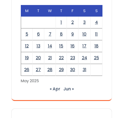
M
T
W
T
F
S
S
1
2
3
4
5
6
7
8
9
10
11
12
13
14
15
16
17
18
19
20
21
22
23
24
25
26
27
28
29
30
31
May 2025
« Apr
Jun »