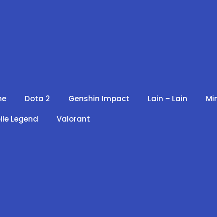
me
Dota 2
Genshin Impact
Lain – Lain
Mi
ile Legend
Valorant