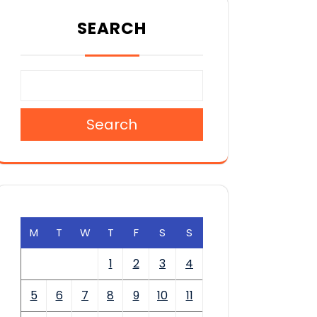
SEARCH
Search
M
T
W
T
F
S
S
1
2
3
4
5
6
7
8
9
10
11