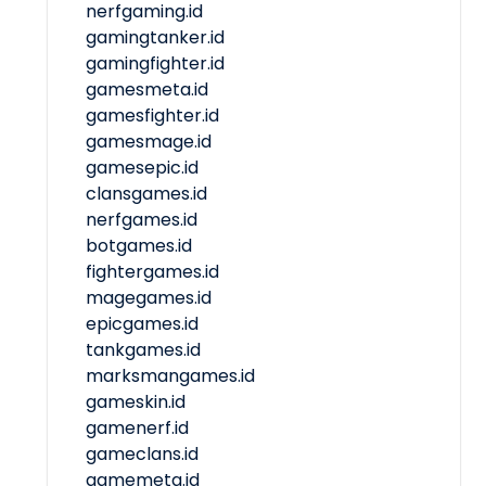
nerfgaming.id
gamingtanker.id
gamingfighter.id
gamesmeta.id
gamesfighter.id
gamesmage.id
gamesepic.id
clansgames.id
nerfgames.id
botgames.id
fightergames.id
magegames.id
epicgames.id
tankgames.id
marksmangames.id
gameskin.id
gamenerf.id
gameclans.id
gamemeta.id