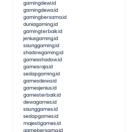
gamingdewi.id
gamingdewa.id
gamingbersama.id
duniagaming.id
gamingterbaik.id
jeniusgaming.id
saunggaming.id
shadowgaming.id
gamesshadow.id
gamesraja.id
sedapgaming.id
gamesdewa.id
gamesjenius.id
gamesterbaik.id
dewagames.id
saunggames.id
sedapgames.id
majestigames.id
gamebersama.id